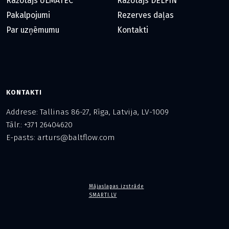
Ražotājs ULMATEC
Ražotājs DELFIN
Pakalpojumi
Rezerves daļas
Par uzņēmumu
Kontakti
KONTAKTI
Addrese: Tallinas 86-27, Rīga, Latvija, LV-1009
Tālr.: +371 26404620
E-pasts: arturs@baltflow.com
Mājaslapas izstrāde
SMARTI.LV